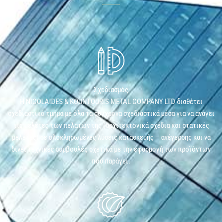
Σχεδιασμός
Η NICOLAIDES & KOUNTOURIS METAL COMPANY LTD διαθέτει
σχεδιαστικό τμήμα με όλα τα σύγχρονα σχεδιαστικά μέσα για να ανάγει
τις μελέτες των πελατών της (αρχιτεκτονικά σχέδια και στατικές
μελέτες) σε ολοκληρωμένες λύσεις κατασκευής – ανέγερσης και να
δίνει τεχνικές συμβουλές σχετικά με την εφαρμογή των προϊόντων
που παράγει.