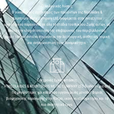
Οικολογικές Λύσεις
Ο οικολογικός σχεδιασμός των προϊόντων της Nicolaides &
Kountouris Metal Company Ltd, αναφέρεται στην ένταξη του
οικολογικού παράγοντα, σε όλα τα στάδια του Κύκλου Ζωής αυτών, με
σκοπό την ελαχιστοποίηση της επιβάρυνσης του περιβάλλοντος,
χωρίς τα προϊόντα να στερούνται την λειτουργική, αισθητική, νομική
και ανταγωνιστική τους δυναμικότητα.
Σύγχρονες Εγκαταστάσεις
Η NICOLAIDES & KOUNTOURIS METAL COMPANY LTD διαθέτει μια από
τις μεγαλύτερες και καλύτερα οργανωμένες μονάδες βαριάς
βιομηχανικής παραγωγής στην Κύπρο, ικανή να εξυπηρετήσει και τα
πιο απαιτητικά έργα.