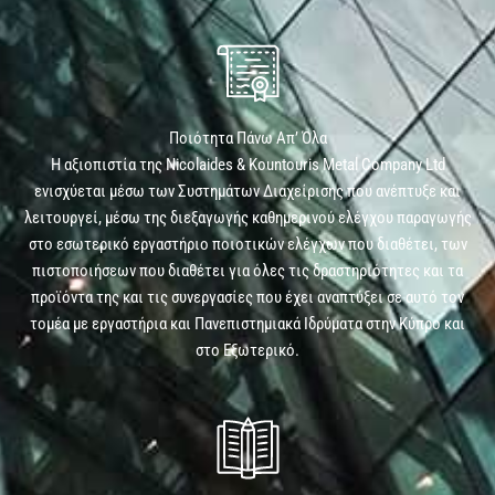
Ποιότητα Πάνω Απ’ Όλα
Η αξιοπιστία της Nicolaides & Kountouris Metal Company Ltd
ενισχύεται μέσω των Συστημάτων Διαχείρισης που ανέπτυξε και
λειτουργεί, μέσω της διεξαγωγής καθημερινού ελέγχου παραγωγής
στο εσωτερικό εργαστήριο ποιοτικών ελέγχων που διαθέτει, των
πιστοποιήσεων που διαθέτει για όλες τις δραστηριότητες και τα
προϊόντα της και τις συνεργασίες που έχει αναπτύξει σε αυτό τον
τομέα με εργαστήρια και Πανεπιστημιακά Ιδρύματα στην Κύπρο και
στο Εξωτερικό.