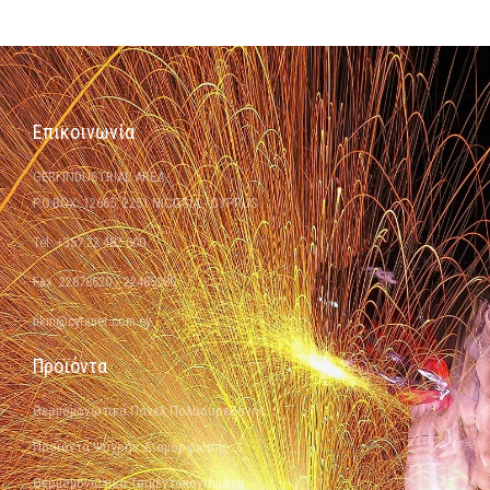
Επικοινωνία
GERI INDUSTRIAL AREA
P.O.BOX: 12665, 2251 NICOSIA - CYPRUS
Tel: +357 22 482 000
Fax: 22878620 / 22485380
nkm@cytanet.com.cy
Προϊόντα
Θερμομονωτικά Πάνελ Πολυουρεθάνης
Προϊόντα Ψυχρής Διαμόρφωσης
Θερμομονωτικά Τσιμεντοκονιάματα