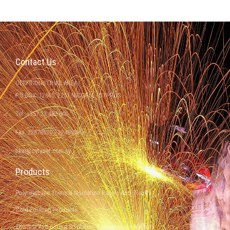
Contact Us
GERI INDUSTRIAL AREA
P.O.BOX: 12665, 2251 NICOSIA - CYPRUS
Tel: +357 22 482 000
Fax: 22878620 / 22485380
nkm@cytanet.com.cy
Products
Polyurethane Thermal Insulation Panels And Boards
Cold-Forming Products
Thermal And Sound Insulation Cementitious Mortars