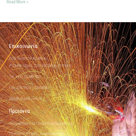
Read More »
Επικοινωνία
GERI INDUSTRIAL AREA
P.O.BOX: 12665, 2251 NICOSIA - CYPRUS
Tel: +357 22 482 000
Fax: 22878620 / 22485380
nkm@cytanet.com.cy
Προϊόντα
Θερμομονωτικά Πάνελ Πολυουρεθάνης
Προϊόντα Ψυχρής Διαμόρφωσης