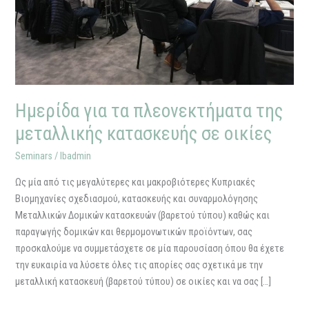
οικίες
Ημερίδα για τα πλεονεκτήματα της
μεταλλικής κατασκευής σε οικίες
Seminars
/
lbadmin
Ως μία από τις μεγαλύτερες και μακροβιότερες Κυπριακές
Βιομηχανίες σχεδιασμού, κατασκευής και συναρμολόγησης
Μεταλλικών Δομικών κατασκευών (βαρετού τύπου) καθώς και
παραγωγής δομικών και θερμομονωτικών προϊόντων, σας
προσκαλούμε να συμμετάσχετε σε μία παρουσίαση όπου θα έχετε
την ευκαιρία να λύσετε όλες τις απορίες σας σχετικά με την
μεταλλική κατασκευή (βαρετού τύπου) σε οικίες και να σας […]